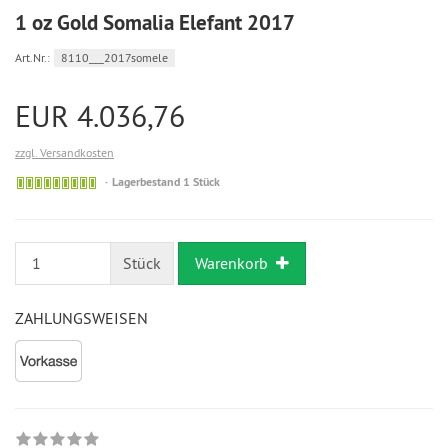
1 oz Gold Somalia Elefant 2017
Art.Nr.:
8110___2017somele
EUR 4.036,76
zzgl. Versandkosten
Bestellung
Lagerbestand 1 Stück
möglich
Stück
Warenkorb
ZAHLUNGSWEISEN