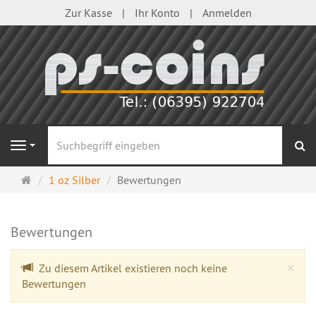
Zur Kasse
Ihr Konto
Anmelden
S
Navigation
Startseite
1 oz Silber
Bewertungen
Bewertungen
Cl
×
Zu diesem Artikel existieren noch keine
Bewertungen