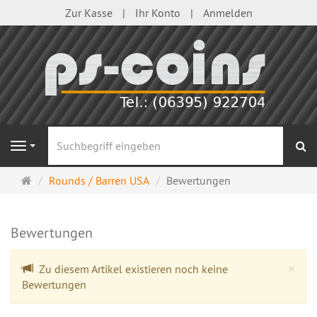
Zur Kasse
Ihr Konto
Anmelden
S
Navigation
Startseite
Rounds / Barren USA
Bewertungen
Bewertungen
Cl
×
Zu diesem Artikel existieren noch keine
Bewertungen