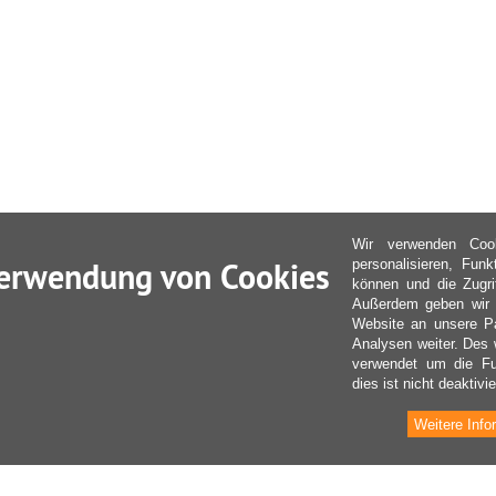
Wir verwenden Coo
erwendung von Cookies
personalisieren, Fun
können und die Zugri
Außerdem geben wir I
Website an unsere Pa
Analysen weiter. Des 
verwendet um die Fu
dies ist nicht deaktivie
Weitere Info