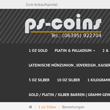
Zum Ankaufsportal
1 OZ GOLD
PLATIN & PALLADIUM
2 &
LATEINISCHE MÜNZUNION , SOVEREIGN , KAISER
5 OZ SILBER
10 OZ SILBER
1 KILOGRAM
GOLD / PLATIN / SILBER BARREN ( GRAMM GEW
Startseite
1 oz Silber
Bewertungen