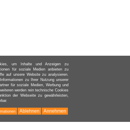
kies, um Inhalte und Anzeigen zu
ktionen für soziale Medien anbieten zu
ffe auf unsere Website zu analysieren.
nformationen zu Ihrer Nutzung unserer
rtner für soziale Medien, Werbung und
weiteren werden rein technische Cookies
nktion der Webseite zu gewährleisten,
rbar.
Ablehnen
Annehmen
rmationen