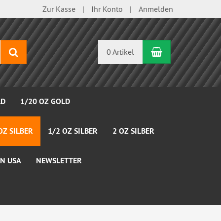
Zur Kasse
Ihr Konto
Anmelden
Warenkorb
Suchen
0 Artikel
LD
1/20 OZ GOLD
OZ SILBER
1/2 OZ SILBER
2 OZ SILBER
N USA
NEWSLETTER