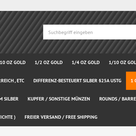
 10 OZ GOLD
1/2 OZ GOLD
1/4 OZ GOLD
1/10 OZ GO
REICH , ETC
DIFFERENZ-BESTEUERT SILBER §25A USTG
1 
M SILBER
KUPFER / SONSTIGE MÜNZEN
ROUNDS / BARRE
ICHTE )
FREIER VERSAND / FREE SHIPPING