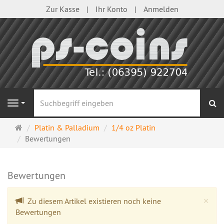
Zur Kasse
Ihr Konto
Anmelden
S
Navigation
Startseite
Platin & Palladium
1/4 oz Platin
Bewertungen
Bewertungen
Cl
×
Zu diesem Artikel existieren noch keine
Bewertungen