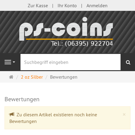
Zur Kasse
Ihr Konto
Anmelden
S
Navigation
Startseite
2 oz Silber
Bewertungen
Bewertungen
Cl
×
Zu diesem Artikel existieren noch keine
Bewertungen