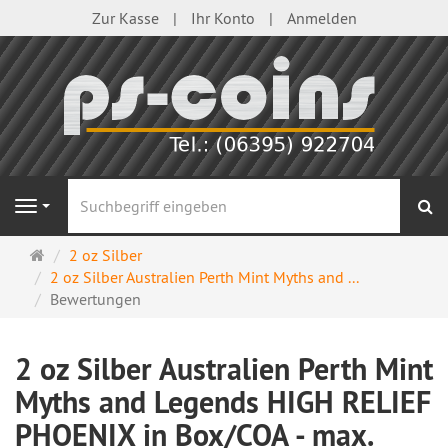
Zur Kasse
Ihr Konto
Anmelden
S
Navigation
Startseite
2 oz Silber
2 oz Silber Australien Perth Mint Myths and ...
Bewertungen
2 oz Silber Australien Perth Mint
Myths and Legends HIGH RELIEF
PHOENIX in Box/COA - max.