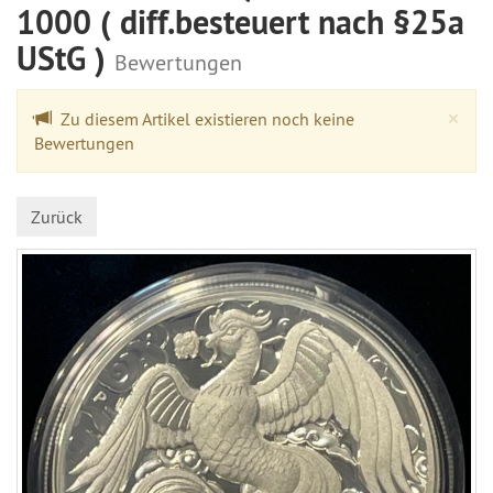
1000 ( diff.besteuert nach §25a
UStG )
Bewertungen
Cl
×
Zu diesem Artikel existieren noch keine
Bewertungen
Zurück