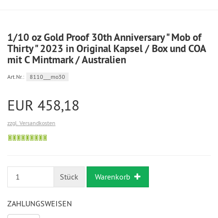
1/10 oz Gold Proof 30th Anniversary " Mob of
Thirty " 2023 in Original Kapsel / Box und COA
mit C Mintmark / Australien
Art.Nr.:
8110___mo30
EUR 458,18
zzgl. Versandkosten
Bestellung
möglich
Stück
Warenkorb
ZAHLUNGSWEISEN