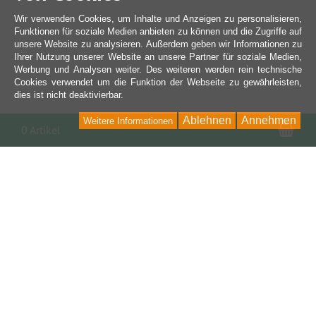
Wir verwenden Cookies, um Inhalte und Anzeigen zu personalisieren,
Funktionen für soziale Medien anbieten zu können und die Zugriffe auf
unsere Website zu analysieren. Außerdem geben wir Informationen zu
Ihrer Nutzung unserer Website an unsere Partner für soziale Medien,
Werbung und Analysen weiter. Des weiteren werden rein technische
Cookies verwendet um die Funktion der Webseite zu gewährleisten,
dies ist nicht deaktivierbar.
Ablehnen
Annehmen
Weitere Informationen
War
0 Artikel