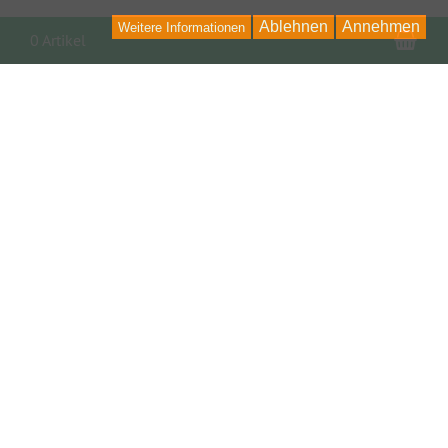
Ablehnen
Annehmen
Weitere Informationen
War
0 Artikel
INFORMATIONEN