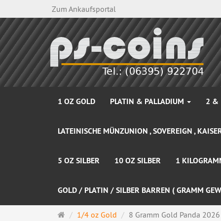
Zum Ankaufsportal
1 OZ GOLD
PLATIN & PALLADIUM
2 &
LATEINISCHE MÜNZUNION , SOVEREIGN , KAISER
5 OZ SILBER
10 OZ SILBER
1 KILOGRAM
GOLD / PLATIN / SILBER BARREN ( GRAMM GEW
Startseite
1/4 oz Gold
8 Gramm Gold Panda 2026 i