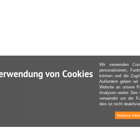
Wir verwenden Coo
erwendung von Cookies
personalisieren, Fun
können und die Zugri
Außerdem geben wir I
Website an unsere Pa
Analysen weiter. Des 
verwendet um die Fu
dies ist nicht deaktivie
Weitere Info