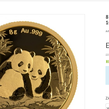
8
1
Art
zz
Z