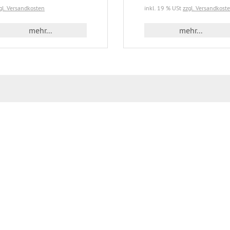
gl. Versandkosten
inkl. 19 % USt
zzgl. Versandkost
mehr...
mehr...