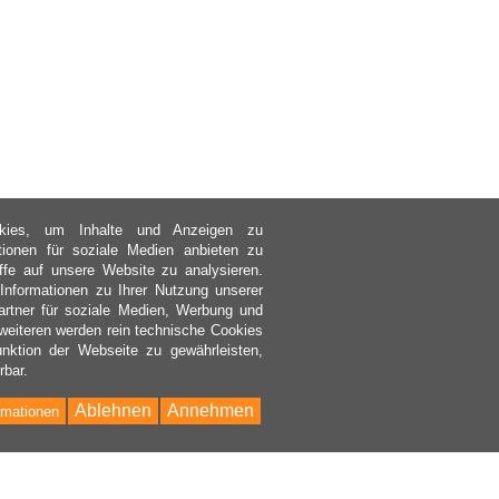
kies, um Inhalte und Anzeigen zu
ktionen für soziale Medien anbieten zu
ffe auf unsere Website zu analysieren.
nformationen zu Ihrer Nutzung unserer
rtner für soziale Medien, Werbung und
weiteren werden rein technische Cookies
nktion der Webseite zu gewährleisten,
rbar.
Ablehnen
Annehmen
rmationen