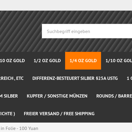
 10 OZ GOLD
1/2 OZ GOLD
1/4 OZ GOLD
1/10 OZ GO
REICH , ETC
DIFFERENZ-BESTEUERT SILBER §25A USTG
1 
M SILBER
KUPFER / SONSTIGE MÜNZEN
ROUNDS / BARRE
ICHTE )
FREIER VERSAND / FREE SHIPPING
n Folie - 100 Yuan