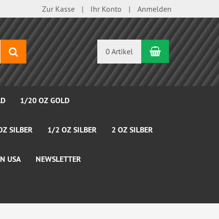
Zur Kasse
Ihr Konto
Anmelden
Warenkorb
Suchen
0 Artikel
LD
1/20 OZ GOLD
OZ SILBER
1/2 OZ SILBER
2 OZ SILBER
N USA
NEWSLETTER