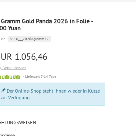
 Gramm Gold Panda 2026 in Folie -
00 Yuan
.Nr.:
8110___20268gramm22
EUR 1.056,46
gl. Versandkosten
Bestellung
Lieferzeit 7-14 Tage
möglich
Der Online-Shop steht Ihnen wieder in Kürze
zur Verfügung
AHLUNGSWEISEN