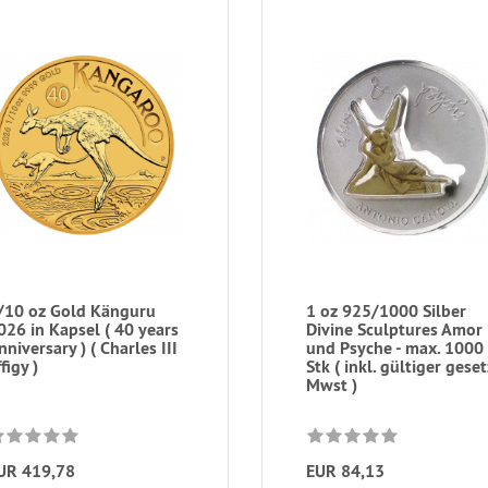
/10 oz Gold Känguru
1 oz 925/1000 Silber
026 in Kapsel ( 40 years
Divine Sculptures Amor
nniversary ) ( Charles III
und Psyche - max. 1000
figy )
Stk ( inkl. gültiger geset
Mwst )
UR 419,78
EUR 84,13