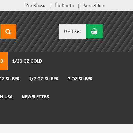
Zur Kasse
Ihr Konto
Anmelden
Warenkorb
Suchen
0 Artikel
LD
1/20 OZ GOLD
OZ SILBER
1/2 OZ SILBER
2 OZ SILBER
N USA
NEWSLETTER