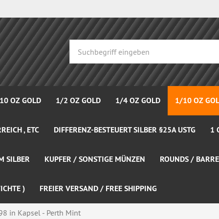
 10 OZ GOLD
1/2 OZ GOLD
1/4 OZ GOLD
1/10 OZ GO
REICH , ETC
DIFFERENZ-BESTEUERT SILBER §25A USTG
1 
M SILBER
KUPFER / SONSTIGE MÜNZEN
ROUNDS / BARRE
ICHTE )
FREIER VERSAND / FREE SHIPPING
8 in Kapsel - Perth Mint