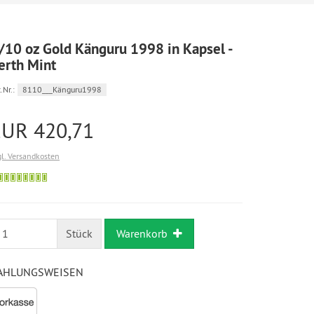
/10 oz Gold Känguru 1998 in Kapsel -
erth Mint
.Nr.:
8110___Känguru1998
EUR 420,71
gl. Versandkosten
Bestellung
möglich
Stück
Warenkorb
AHLUNGSWEISEN