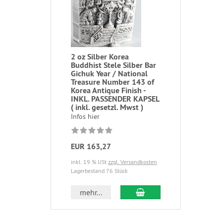
2 oz Silber Korea
Buddhist Stele Silber Bar
Gichuk Year / National
Treasure Number 143 of
Korea Antique Finish -
INKL. PASSENDER KAPSEL
( inkl. gesetzl. Mwst )
Infos hier
EUR 163,27
inkl. 19 % USt
zzgl. Versandkosten
Lagerbestand 76 Stück
In den Warenkorb
mehr...