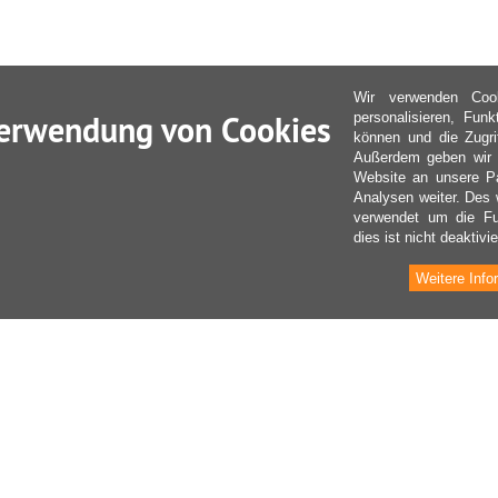
Wir verwenden Coo
erwendung von Cookies
personalisieren, Fun
können und die Zugri
Außerdem geben wir I
Website an unsere Pa
Analysen weiter. Des 
verwendet um die Fu
dies ist nicht deaktivie
Weitere Info