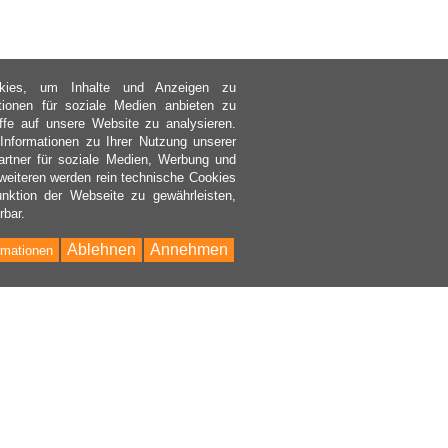
kies, um Inhalte und Anzeigen zu
ktionen für soziale Medien anbieten zu
ffe auf unsere Website zu analysieren.
nformationen zu Ihrer Nutzung unserer
rtner für soziale Medien, Werbung und
weiteren werden rein technische Cookies
nktion der Webseite zu gewährleisten,
rbar.
Ablehnen
Annehmen
rmationen
Bac
to
Top