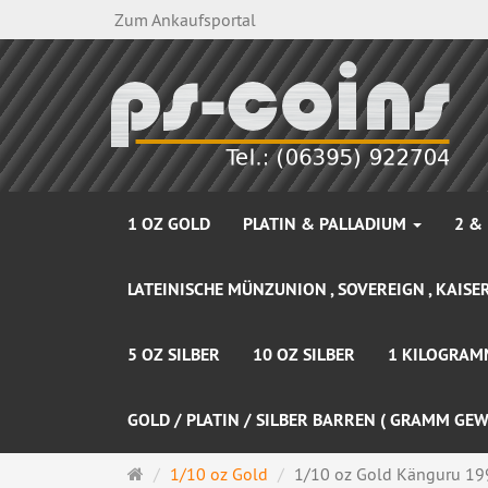
Zum Ankaufsportal
1 OZ GOLD
PLATIN & PALLADIUM
2 &
LATEINISCHE MÜNZUNION , SOVEREIGN , KAISER
5 OZ SILBER
10 OZ SILBER
1 KILOGRAM
GOLD / PLATIN / SILBER BARREN ( GRAMM GEW
Startseite
1/10 oz Gold
1/10 oz Gold Känguru 199