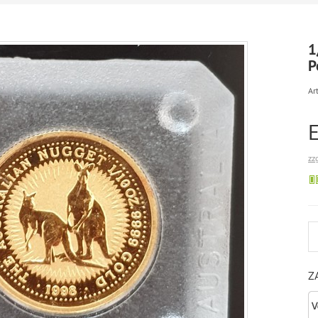
1
P
Art
zz
Z