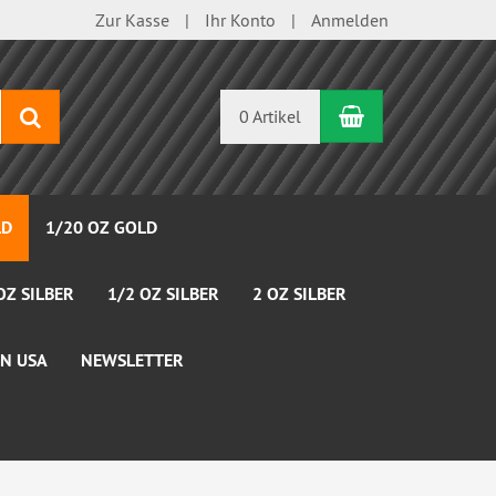
Zur Kasse
Ihr Konto
Anmelden
Warenkorb
Suchen
0 Artikel
LD
1/20 OZ GOLD
OZ SILBER
1/2 OZ SILBER
2 OZ SILBER
N USA
NEWSLETTER