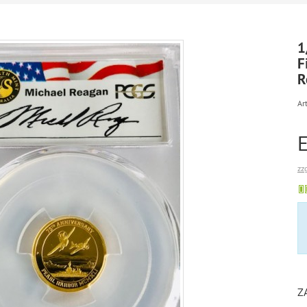
1
F
R
Art
zz
Z