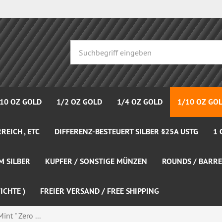
 10 OZ GOLD
1/2 OZ GOLD
1/4 OZ GOLD
1/10 OZ GO
REICH , ETC
DIFFERENZ-BESTEUERT SILBER §25A USTG
1 
M SILBER
KUPFER / SONSTIGE MÜNZEN
ROUNDS / BARRE
ICHTE )
FREIER VERSAND / FREE SHIPPING
nt " Zero ...