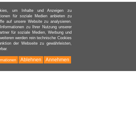
kies, um Inhalte und Anzeigen zu
ktionen für soziale Medien anbieten zu
ffe auf unsere Website zu analysieren.
nformationen zu Ihrer Nutzung unserer
rtner für soziale Medien, Werbung und
weiteren werden rein technische Cookies
nktion der Webseite zu gewährleisten,
rbar.
Ablehnen
Annehmen
rmationen
Bac
to
Top