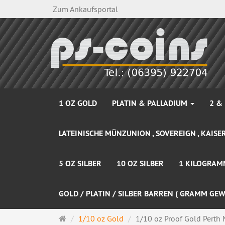
Zum Ankaufsportal
1 OZ GOLD
PLATIN & PALLADIUM
2 &
LATEINISCHE MÜNZUNION , SOVEREIGN , KAISER
5 OZ SILBER
10 OZ SILBER
1 KILOGRAM
GOLD / PLATIN / SILBER BARREN ( GRAMM GEW
Startseite
1/10 oz Gold
1/10 oz Proof Gold Perth Mi