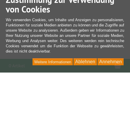
von Cookies
Wir verwenden Cookies, um Inhalte und Anzeigen zu personalisieren,
Funktionen für soziale Medien anbieten zu können und die Zugriffe auf
unsere Website zu analysieren. Außerdem geben wir Informationen zu
Ihrer Nutzung unserer Website an unsere Partner für soziale Medien,
Werbung und Analysen weiter. Des weiteren werden rein technische
Cookies verwendet um die Funktion der Webseite zu gewährleisten,
dies ist nicht deaktivierbar.
Ablehnen
Annehmen
Weitere Informationen
War
0 Artikel