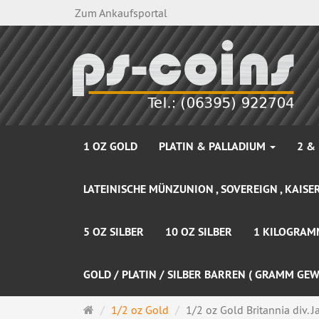
Zum Ankaufsportal
1 OZ GOLD
PLATIN & PALLADIUM
2 &
LATEINISCHE MÜNZUNION , SOVEREIGN , KAISER
5 OZ SILBER
10 OZ SILBER
1 KILOGRAM
GOLD / PLATIN / SILBER BARREN ( GRAMM GEW
Startseite
1/2 oz Gold
1/2 oz Gold Britannia div. J