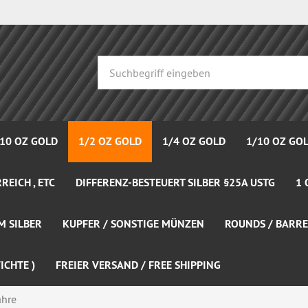
 10 OZ GOLD
1/2 OZ GOLD
1/4 OZ GOLD
1/10 OZ GO
REICH , ETC
DIFFERENZ-BESTEUERT SILBER §25A USTG
1 
M SILBER
KUPFER / SONSTIGE MÜNZEN
ROUNDS / BARRE
ICHTE )
FREIER VERSAND / FREE SHIPPING
ahre