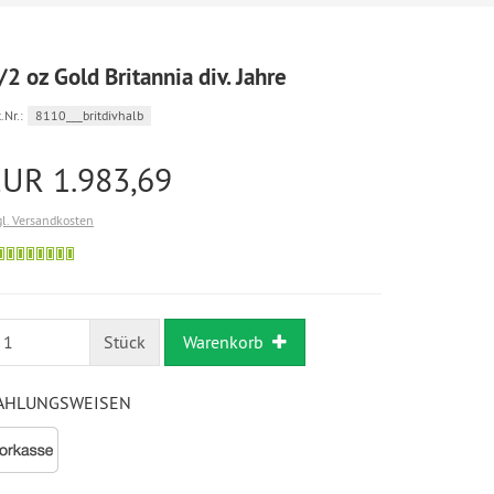
/2 oz Gold Britannia div. Jahre
.Nr.:
8110___britdivhalb
EUR 1.983,69
gl. Versandkosten
Bestellung
möglich
Stück
Warenkorb
AHLUNGSWEISEN