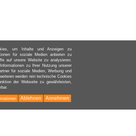
kies, um Inhalte und Anzeigen zu
ktionen für soziale Medien anbieten zu
ffe auf unsere Website zu analysieren.
nformationen zu Ihrer Nutzung unserer
rtner für soziale Medien, Werbung und
weiteren werden rein technische Cookies
nktion der Webseite zu gewährleisten,
rbar.
Ablehnen
Annehmen
rmationen
Bac
to