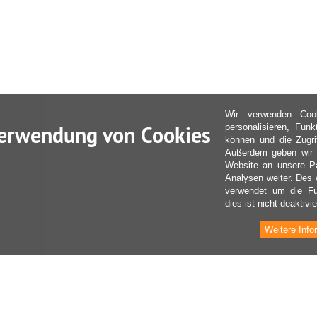
Wir verwenden Coo
erwendung von Cookies
personalisieren, Fun
können und die Zugri
Außerdem geben wir I
Website an unsere Pa
Analysen weiter. Des 
verwendet um die Fu
dies ist nicht deaktivie
Weitere Info