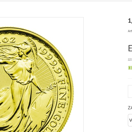
1
Art
zz
Z