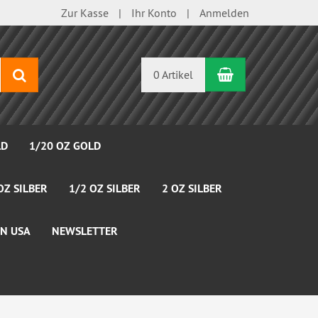
Zur Kasse
Ihr Konto
Anmelden
Warenkorb
Suchen
0 Artikel
LD
1/20 OZ GOLD
OZ SILBER
1/2 OZ SILBER
2 OZ SILBER
N USA
NEWSLETTER