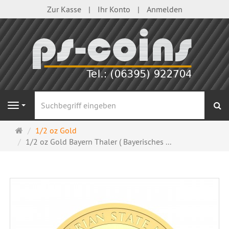
Zur Kasse
Ihr Konto
Anmelden
S
Navigation
Startseite
1/2 oz Gold
1/2 oz Gold Bayern Thaler ( Bayerisches ...