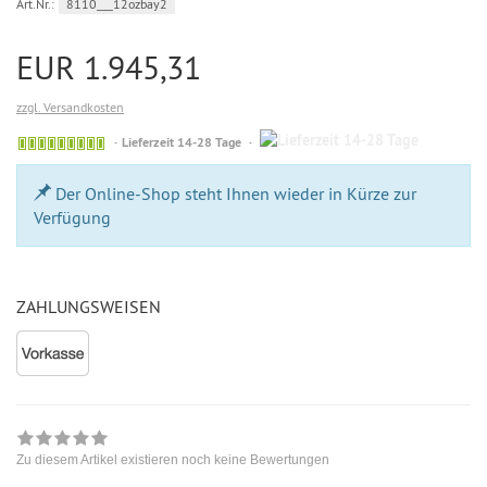
Art.Nr.:
8110___12ozbay2
EUR 1.945,31
zzgl. Versandkosten
14-
Bestellung
Lieferzeit 14-28 Tage
28
möglich
Tage
Der Online-Shop steht Ihnen wieder in Kürze zur
Verfügung
ZAHLUNGSWEISEN
Zu diesem Artikel existieren noch keine Bewertungen