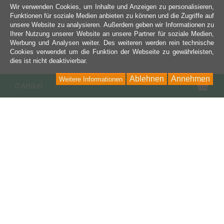
Wir verwenden Cookies, um Inhalte und Anzeigen zu personalisieren,
Funktionen für soziale Medien anbieten zu können und die Zugriffe auf
unsere Website zu analysieren. Außerdem geben wir Informationen zu
Ihrer Nutzung unserer Website an unsere Partner für soziale Medien,
Werbung und Analysen weiter. Des weiteren werden rein technische
Cookies verwendet um die Funktion der Webseite zu gewährleisten,
dies ist nicht deaktivierbar.
Ablehnen
Annehmen
Weitere Informationen
War
0 Artikel