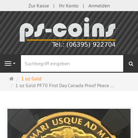
Zur Kasse
Ihr Konto
Anmelden
S
Navigation
Startseite
1 oz Gold
1 oz Gold PF70 First Day Canada Proof Peace ...