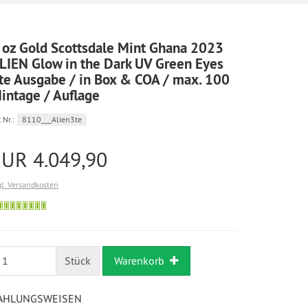
 oz Gold Scottsdale Mint Ghana 2023
LIEN Glow in the Dark UV Green Eyes
te Ausgabe / in Box & COA / max. 100
intage / Auflage
.Nr.:
8110___Alien3te
EUR 4.049,90
gl. Versandkosten
Bestellung
möglich
Stück
Warenkorb
AHLUNGSWEISEN