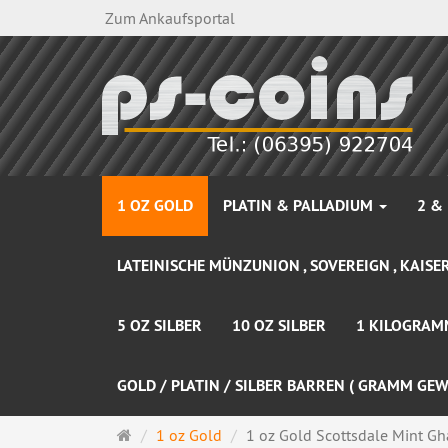
Zum Ankaufsportal
1 OZ GOLD
PLATIN & PALLADIUM
2 &
LATEINISCHE MÜNZUNION , SOVEREIGN , KAISER
5 OZ SILBER
10 OZ SILBER
1 KILOGRAM
GOLD / PLATIN / SILBER BARREN ( GRAMM GEW
Startseite
1 oz Gold
1 oz Gold Scottsdale Mint Gh