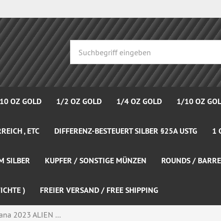
 10 OZ GOLD
1/2 OZ GOLD
1/4 OZ GOLD
1/10 OZ GO
REICH , ETC
DIFFERENZ-BESTEUERT SILBER §25A USTG
1 
M SILBER
KUPFER / SONSTIGE MÜNZEN
ROUNDS / BARRE
ICHTE )
FREIER VERSAND / FREE SHIPPING
ana 2023 ALIEN ...