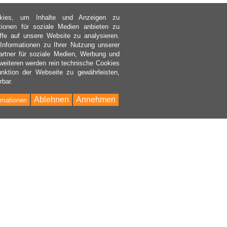
kies, um Inhalte und Anzeigen zu
ktionen für soziale Medien anbieten zu
ffe auf unsere Website zu analysieren.
nformationen zu Ihrer Nutzung unserer
rtner für soziale Medien, Werbung und
weiteren werden rein technische Cookies
nktion der Webseite zu gewährleisten,
rbar.
Ablehnen
Annehmen
rmationen
Bac
to
Top