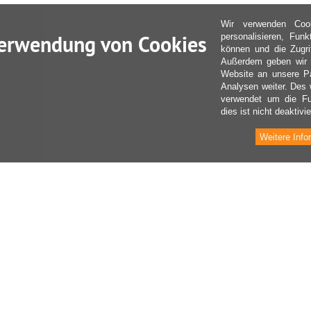
Wir verwenden Coo
erwendung von Cookies
personalisieren, Fun
können und die Zugri
Außerdem geben wir I
Website an unsere Pa
Analysen weiter. Des 
verwendet um die Fu
dies ist nicht deaktivie
Weitere Info