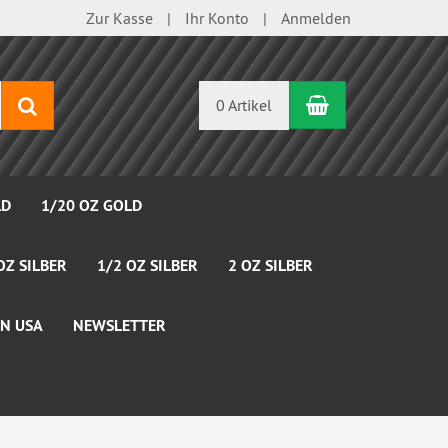
Zur Kasse
Ihr Konto
Anmelden
Warenkorb
Suchen
0 Artikel
LD
1/20 OZ GOLD
OZ SILBER
1/2 OZ SILBER
2 OZ SILBER
N USA
NEWSLETTER