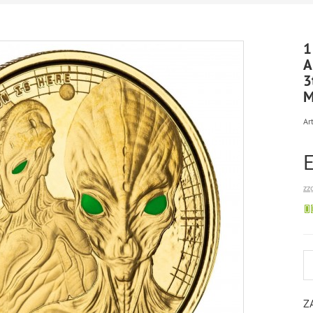
1
A
3
M
Art
zz
Z