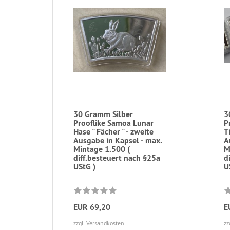
30 Gramm Silber
3
Prooflike Samoa Lunar
P
Hase " Fächer " - zweite
T
Ausgabe in Kapsel - max.
A
Mintage 1.500 (
M
diff.besteuert nach §25a
d
UStG )
U
EUR 69,20
E
zzgl. Versandkosten
zz