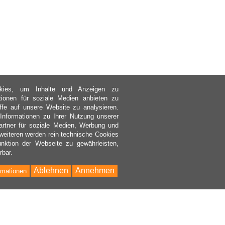
kies, um Inhalte und Anzeigen zu
ktionen für soziale Medien anbieten zu
ffe auf unsere Website zu analysieren.
nformationen zu Ihrer Nutzung unserer
rtner für soziale Medien, Werbung und
weiteren werden rein technische Cookies
nktion der Webseite zu gewährleisten,
rbar.
Ablehnen
Annehmen
rmationen
Bac
to