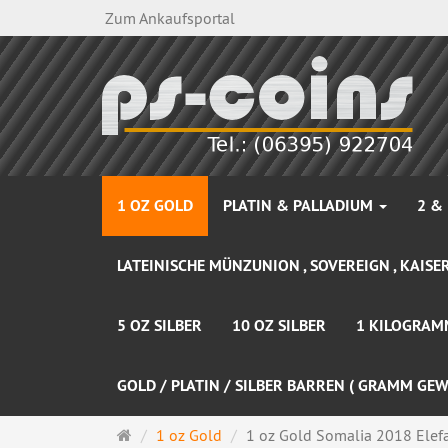
Zum Ankaufsportal
1 OZ GOLD
PLATIN & PALLADIUM
2 &
LATEINISCHE MÜNZUNION , SOVEREIGN , KAISER
5 OZ SILBER
10 OZ SILBER
1 KILOGRAM
GOLD / PLATIN / SILBER BARREN ( GRAMM GEW
Startseite
1 oz Gold
1 oz Gold Somalia 2018 Elefan