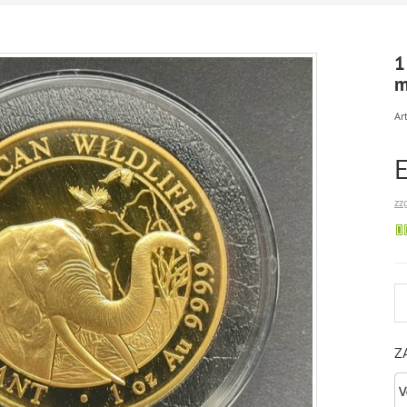
1
m
Art
zz
Z