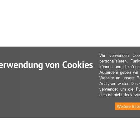
Wir verwenden Coo
erwendung von Cookies
personalisieren, Fun
können und die Zugri
Außerdem geben wir I
Website an unsere Pa
Analysen weiter. Des 
verwendet um die Fu
dies ist nicht deaktivie
Weitere Info