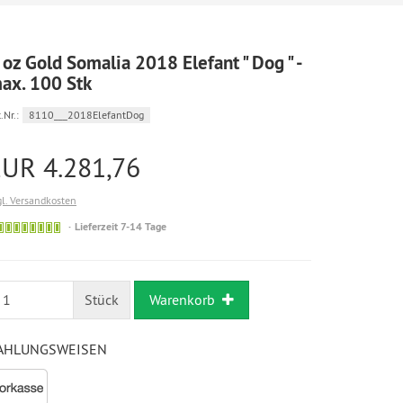
 oz Gold Somalia 2018 Elefant " Dog " -
ax. 100 Stk
.Nr.:
8110___2018ElefantDog
EUR 4.281,76
gl. Versandkosten
Bestellung
Lieferzeit 7-14 Tage
möglich
Stück
Warenkorb
AHLUNGSWEISEN