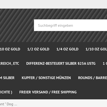
 10 OZ GOLD
1/2 OZ GOLD
1/4 OZ GOLD
1/10 OZ GO
REICH , ETC
DIFFERENZ-BESTEUERT SILBER §25A USTG
1 
M SILBER
KUPFER / SONSTIGE MÜNZEN
ROUNDS / BARRE
ICHTE )
FREIER VERSAND / FREE SHIPPING
t " Dog ...