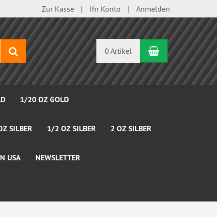
Zur Kasse
Ihr Konto
Anmelden
Warenkorb
Suchen
0 Artikel
LD
1/20 OZ GOLD
OZ SILBER
1/2 OZ SILBER
2 OZ SILBER
N USA
NEWSLETTER