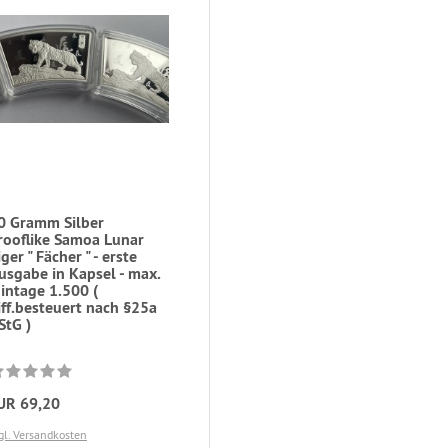
0 Gramm Silber
rooflike Samoa Lunar
iger " Fächer " - erste
usgabe in Kapsel - max.
intage 1.500 (
iff.besteuert nach §25a
StG )
UR 69,20
gl. Versandkosten