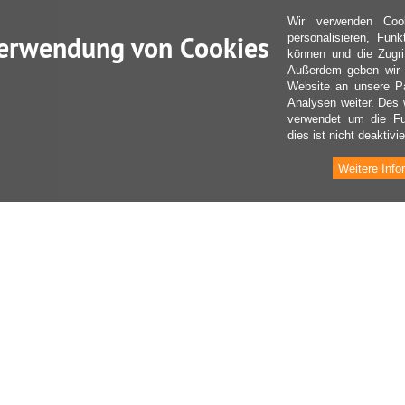
Wir verwenden Coo
erwendung von Cookies
personalisieren, Fun
können und die Zugri
Außerdem geben wir I
Website an unsere Pa
Analysen weiter. Des 
verwendet um die Fu
dies ist nicht deaktivie
Weitere Info