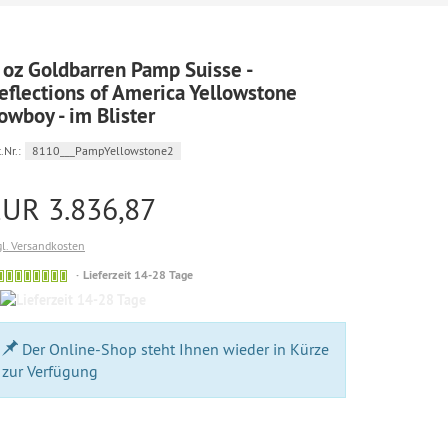
 oz Goldbarren Pamp Suisse -
eflections of America Yellowstone
owboy - im Blister
.Nr.:
8110___PampYellowstone2
EUR 3.836,87
gl. Versandkosten
Bestellung
Lieferzeit 14-28 Tage
möglich
14-
28
Tage
Der Online-Shop steht Ihnen wieder in Kürze
zur Verfügung