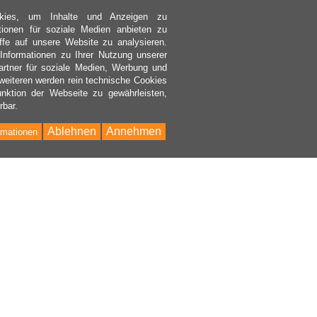
kies, um Inhalte und Anzeigen zu
ktionen für soziale Medien anbieten zu
ffe auf unsere Website zu analysieren.
nformationen zu Ihrer Nutzung unserer
rtner für soziale Medien, Werbung und
weiteren werden rein technische Cookies
nktion der Webseite zu gewährleisten,
rbar.
Ablehnen
Annehmen
rmationen
Bac
to
Top