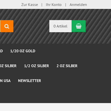
Zur Kasse
Ihr Konto
Anmelden
Warenkorb
Suchen
0 Artikel
LD
1/20 OZ GOLD
OZ SILBER
1/2 OZ SILBER
2 OZ SILBER
N USA
NEWSLETTER