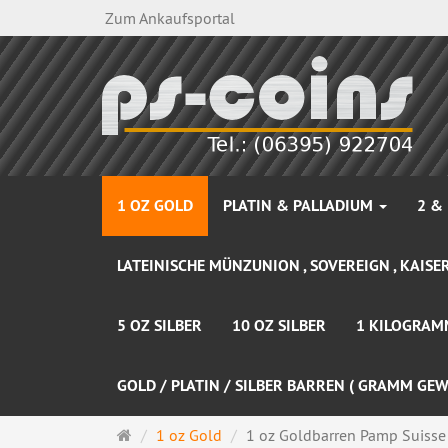
Zum Ankaufsportal
1 OZ GOLD
PLATIN & PALLADIUM
2 &
LATEINISCHE MÜNZUNION , SOVEREIGN , KAISER
5 OZ SILBER
10 OZ SILBER
1 KILOGRAM
GOLD / PLATIN / SILBER BARREN ( GRAMM GEW
Startseite
1 oz Gold
1 oz Goldbarren Pamp Suisse - 