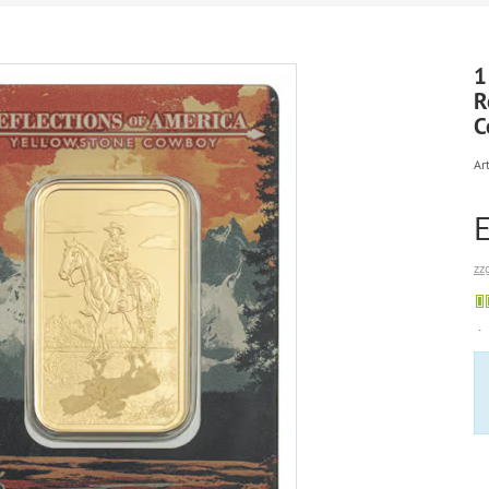
1
R
C
Art
zz