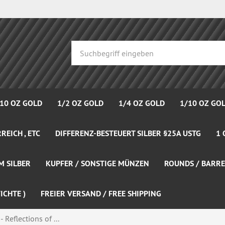
 10 OZ GOLD
1/2 OZ GOLD
1/4 OZ GOLD
1/10 OZ GO
REICH , ETC
DIFFERENZ-BESTEUERT SILBER §25A USTG
1 
M SILBER
KUPFER / SONSTIGE MÜNZEN
ROUNDS / BARRE
ICHTE )
FREIER VERSAND / FREE SHIPPING
Reflections of ...