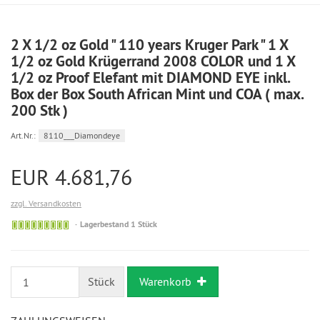
2 X 1/2 oz Gold " 110 years Kruger Park " 1 X
1/2 oz Gold Krügerrand 2008 COLOR und 1 X
1/2 oz Proof Elefant mit DIAMOND EYE inkl.
Box der Box South African Mint und COA ( max.
200 Stk )
Art.Nr.:
8110___Diamondeye
EUR 4.681,76
zzgl. Versandkosten
Bestellung
Lagerbestand 1 Stück
möglich
Stück
Warenkorb