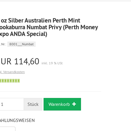
 oz Silber Australien Perth Mint
ookaburra Numbat Privy (Perth Money
xpo ANDA Special)
.Nr.:
8001___Numbat
EUR 114,60
inkl. 19 % USt
gl. Versandkosten
Bestellung
möglich
Stück
Warenkorb
AHLUNGSWEISEN