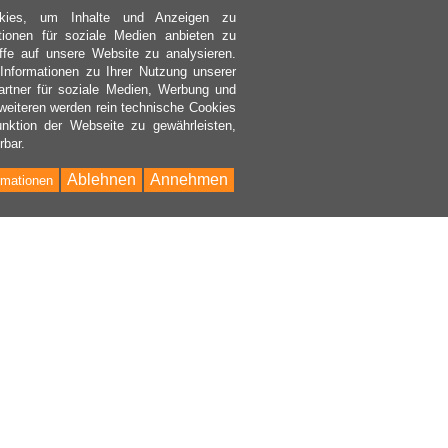
kies, um Inhalte und Anzeigen zu
ktionen für soziale Medien anbieten zu
ffe auf unsere Website zu analysieren.
nformationen zu Ihrer Nutzung unserer
rtner für soziale Medien, Werbung und
weiteren werden rein technische Cookies
nktion der Webseite zu gewährleisten,
rbar.
Ablehnen
Annehmen
rmationen
Bac
to
Top