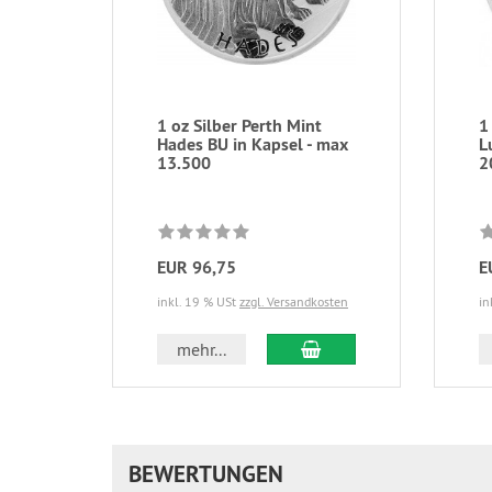
1 oz Silber Perth Mint
1
Hades BU in Kapsel - max
L
13.500
2
EUR 96,75
E
inkl. 19 % USt
zzgl. Versandkosten
in
In den Warenkorb
mehr...
BEWERTUNGEN