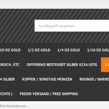
 10 OZ GOLD
1/2 OZ GOLD
1/4 OZ GOLD
1/10 OZ GO
REICH , ETC
DIFFERENZ-BESTEUERT SILBER §25A USTG
1 
M SILBER
KUPFER / SONSTIGE MÜNZEN
ROUNDS / BARRE
ICHTE )
FREIER VERSAND / FREE SHIPPING
Mint Kookaburra ...