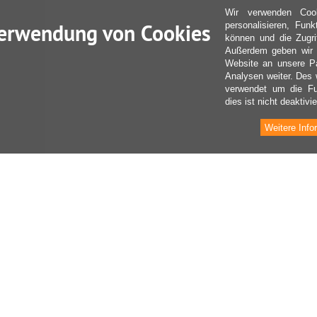
Wir verwenden Coo
erwendung von Cookies
personalisieren, Fun
können und die Zugri
Außerdem geben wir I
Website an unsere Pa
Analysen weiter. Des 
verwendet um die Fu
dies ist nicht deaktivie
Weitere Info