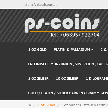
Zum Ankaufsportal
1 OZ GOLD
PLATIN & PALLADIUM
2 &
LATEINISCHE MÜNZUNION , SOVEREIGN , KAISER
5 OZ SILBER
10 OZ SILBER
1 KILOGRAM
GOLD / PLATIN / SILBER BARREN ( GRAMM GEW
Startseite
1 oz Silber
1 oz Silber Australien Perth 