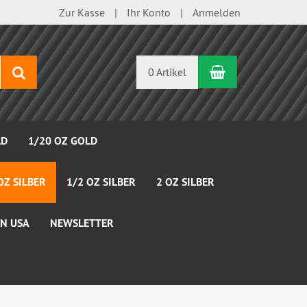
Zur Kasse
Ihr Konto
Anmelden
Warenkorb
Suchen
0 Artikel
LD
1/20 OZ GOLD
OZ SILBER
1/2 OZ SILBER
2 OZ SILBER
N USA
NEWSLETTER