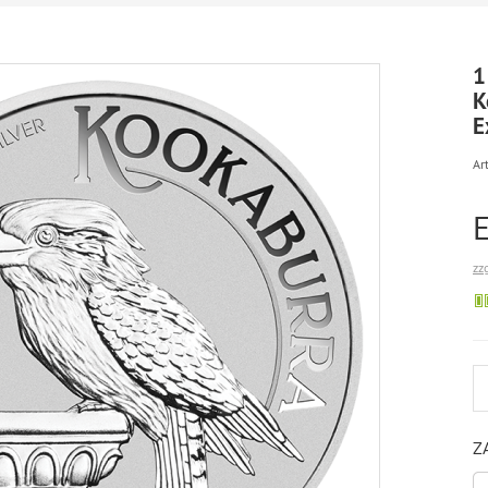
1
K
E
Art
zz
Z