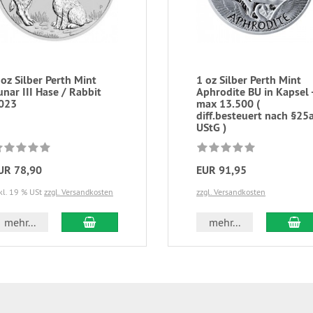
 oz Silber Perth Mint
1 oz Silber Perth Mint
unar III Hase / Rabbit
Aphrodite BU in Kapsel 
023
max 13.500 (
diff.besteuert nach §25
UStG )
UR 78,90
EUR 91,95
kl. 19 % USt
zzgl. Versandkosten
zzgl. Versandkosten
In den Warenkorb
In
mehr...
mehr...