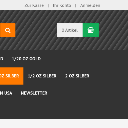
Zur Kasse
Ihr Konto
Anmelden
Warenkorb
Suchen
0 Artikel
LD
1/20 OZ GOLD
OZ SILBER
1/2 OZ SILBER
2 OZ SILBER
N USA
NEWSLETTER