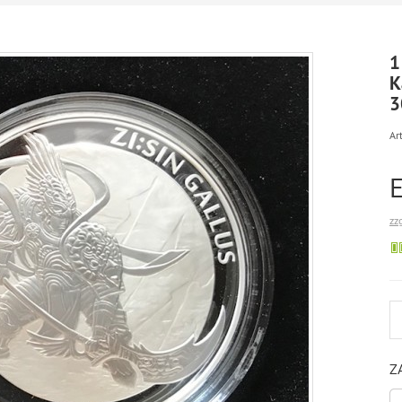
1
K
3
Art
zz
Z