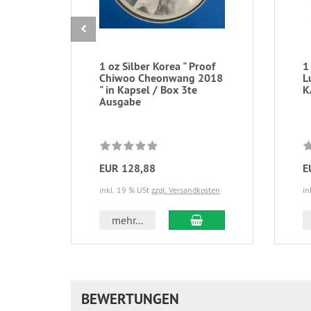
1 oz Silber Korea " Proof
1
Chiwoo Cheonwang 2018
L
" in Kapsel / Box 3te
K
Ausgabe
EUR 128,88
E
inkl. 19 % USt
zzgl. Versandkosten
in
In den Warenkorb
mehr...
BEWERTUNGEN