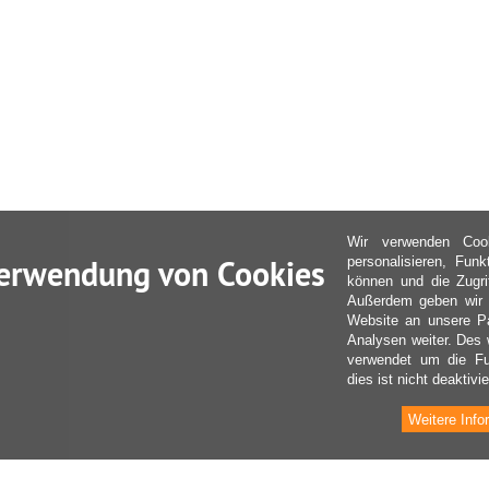
Wir verwenden Coo
erwendung von Cookies
personalisieren, Fun
können und die Zugri
Außerdem geben wir I
Website an unsere Pa
Analysen weiter. Des 
verwendet um die Fu
dies ist nicht deaktivie
Weitere Info