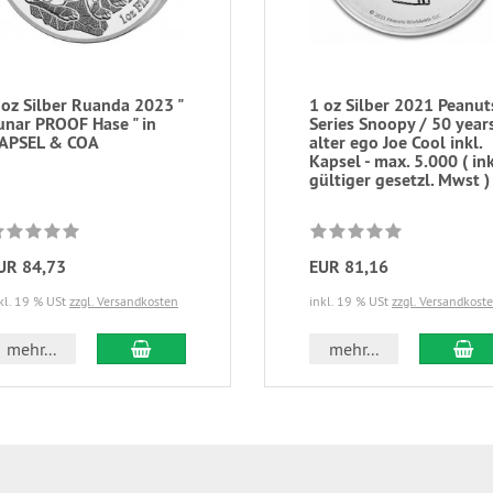
 oz Silber Ruanda 2023 "
1 oz Silber 2021 Peanut
unar PROOF Hase " in
Series Snoopy / 50 year
APSEL & COA
alter ego Joe Cool inkl.
Kapsel - max. 5.000 ( ink
gültiger gesetzl. Mwst )
UR 84,73
EUR 81,16
kl. 19 % USt
zzgl. Versandkosten
inkl. 19 % USt
zzgl. Versandkost
In den Warenkorb
In
mehr...
mehr...