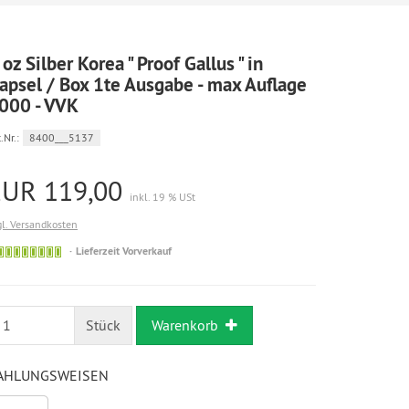
 oz Silber Korea " Proof Gallus " in
apsel / Box 1te Ausgabe - max Auflage
000 - VVK
.Nr.:
8400___5137
EUR 119,00
inkl. 19 % USt
gl. Versandkosten
Bestellung
Lieferzeit Vorverkauf
möglich
Stück
Warenkorb
AHLUNGSWEISEN