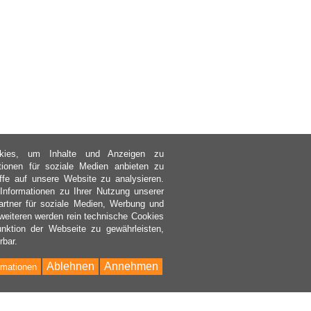
kies, um Inhalte und Anzeigen zu
ktionen für soziale Medien anbieten zu
ffe auf unsere Website zu analysieren.
nformationen zu Ihrer Nutzung unserer
rtner für soziale Medien, Werbung und
weiteren werden rein technische Cookies
nktion der Webseite zu gewährleisten,
rbar.
Ablehnen
Annehmen
rmationen