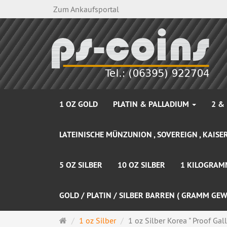
Zum Ankaufsportal
1 OZ GOLD
PLATIN & PALLADIUM
2 &
LATEINISCHE MÜNZUNION , SOVEREIGN , KAISER
5 OZ SILBER
10 OZ SILBER
1 KILOGRAM
GOLD / PLATIN / SILBER BARREN ( GRAMM GEW
Startseite
1 oz Silber
1 oz Silber Korea " Proof Gallu