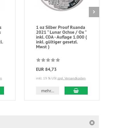
s
1 oz Silber Proof Ruanda
1/2
s
2021 " Lunar Ochse / Ox "
Gros
inkl. COA - Auflage 1.000 (
202
l.
inkl. gültiger gesetzl.
Mwst )
EUR 84,73
EUR
en
inkl. 19 % USt
zzgl. Versandkosten
zzgl.
 den Warenkorb
In den Warenkorb
mehr...
m