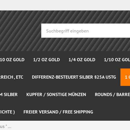
 10 OZ GOLD
1/2 OZ GOLD
1/4 OZ GOLD
1/10 OZ GO
REICH , ETC
DIFFERENZ-BESTEUERT SILBER §25A USTG
1 
M SILBER
KUPFER / SONSTIGE MÜNZEN
ROUNDS / BARRE
ICHTE )
FREIER VERSAND / FREE SHIPPING
s " ...