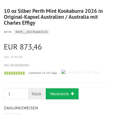
10 oz Silber Perth Mint Kookaburra 2026 in
Original-Kapsel Australien / Australia mit
Charles Effigy
Art.Nr.:
8400___AU23kook2610
EUR 873,46
inkl. 19 % USt
zzgl. Versandkosten
14-
Bestellung
Lieferzeit 14-28 Tage
28
möglich
Tage
Stück
Warenkorb
ZAHLUNGSWEISEN