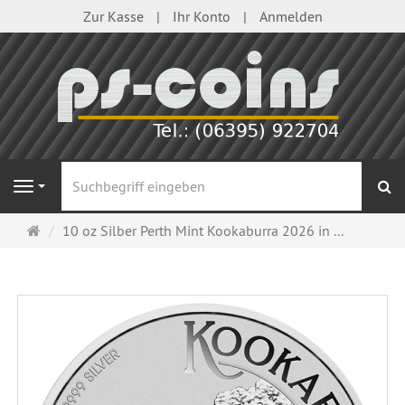
Zur Kasse
Ihr Konto
Anmelden
S
Navigation
Startseite
10 oz Silber Perth Mint Kookaburra 2026 in ...