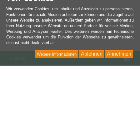
Wir verwenden Cookies, um Inhalte und Anzeigen zu personalisieren,
Funktionen für soziale Medien anbieten zu können und die Zugriffe auf
unsere Website zu analysieren. Außerdem geben wir Informationen zu
Ihrer Nutzung unserer Website an unsere Partner für soziale Medien,
Werbung und Analysen weiter. Des weiteren werden rein technische
Cookies verwendet um die Funktion der Webseite zu gewährleisten,
dies ist nicht deaktivierbar.
Ablehnen
Annehmen
Weitere Informationen
War
0 Artikel