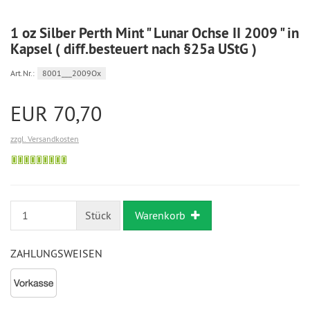
1 oz Silber Perth Mint " Lunar Ochse II 2009 " in
Kapsel ( diff.besteuert nach §25a UStG )
Art.Nr.:
8001___2009Ox
EUR 70,70
zzgl. Versandkosten
Bestellung
möglich
Stück
Warenkorb
ZAHLUNGSWEISEN