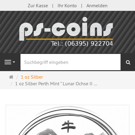
Zur Kasse
Ihr Konto
Anmelden
S
Navigation
Startseite
1 oz Silber
1 oz Silber Perth Mint " Lunar Ochse II ...