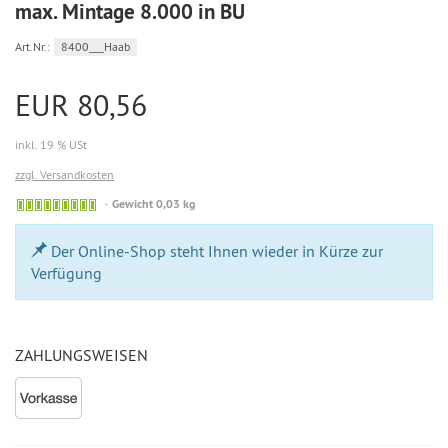
max. Mintage 8.000 in BU
Art.Nr.:
8400___Haab
EUR 80,56
inkl. 19 % USt
zzgl. Versandkosten
Bestellung
Gewicht 0,03 kg
möglich
Der Online-Shop steht Ihnen wieder in Kürze zur
Verfügung
ZAHLUNGSWEISEN