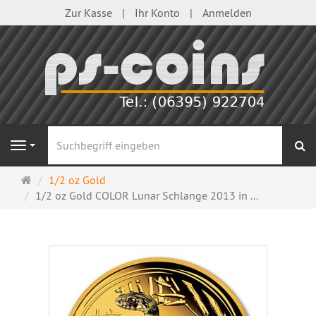
Zur Kasse
Ihr Konto
Anmelden
S
Navigation
Startseite
1/2 oz Gold
1/2 oz Gold COLOR Lunar Schlange 2013 in ...