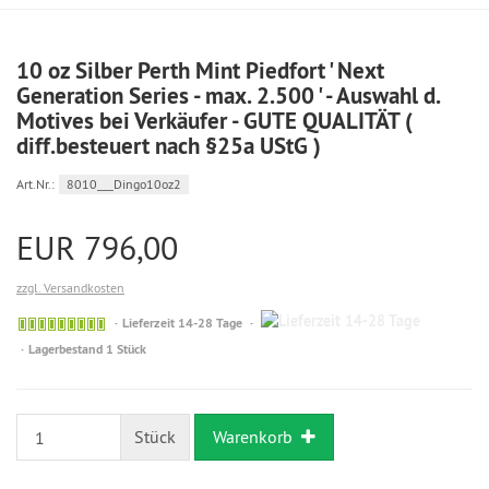
10 oz Silber Perth Mint Piedfort ' Next
Generation Series - max. 2.500 ' - Auswahl d.
Motives bei Verkäufer - GUTE QUALITÄT (
diff.besteuert nach §25a UStG )
Art.Nr.:
8010___Dingo10oz2
EUR 796,00
zzgl. Versandkosten
14-
Bestellung
Lieferzeit 14-28 Tage
28
möglich
Lagerbestand 1 Stück
Tage
Stück
Warenkorb