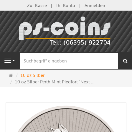
Zur Kasse
Ihr Konto
Anmelden
S
Navigation
Startseite
10 oz Silber
10 oz Silber Perth Mint Piedfort ' Next ...