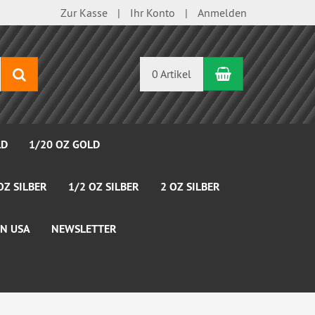
Zur Kasse
Ihr Konto
Anmelden
Warenkorb
Suchen
0 Artikel
LD
1/20 OZ GOLD
OZ SILBER
1/2 OZ SILBER
2 OZ SILBER
N USA
NEWSLETTER