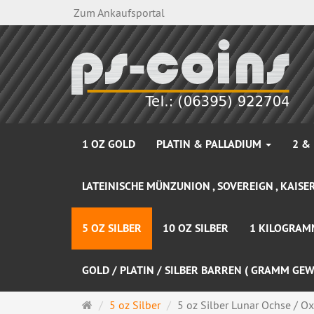
Zum Ankaufsportal
1 OZ GOLD
PLATIN & PALLADIUM
2 &
LATEINISCHE MÜNZUNION , SOVEREIGN , KAISER
5 OZ SILBER
10 OZ SILBER
1 KILOGRAM
GOLD / PLATIN / SILBER BARREN ( GRAMM GEW
Startseite
5 oz Silber
5 oz Silber Lunar Ochse / Ox I