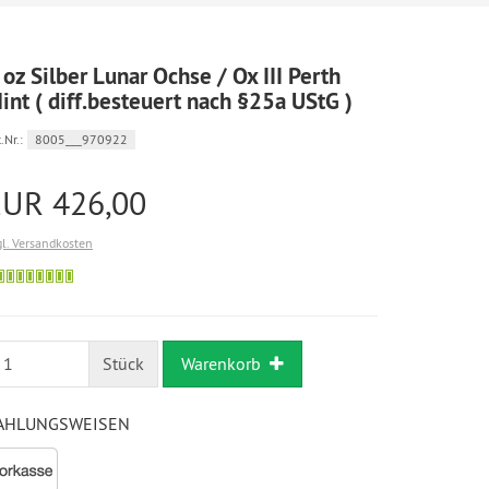
 oz Silber Lunar Ochse / Ox III Perth
int ( diff.besteuert nach §25a UStG )
.Nr.:
8005___970922
EUR 426,00
gl. Versandkosten
Bestellung
möglich
Stück
Warenkorb
AHLUNGSWEISEN