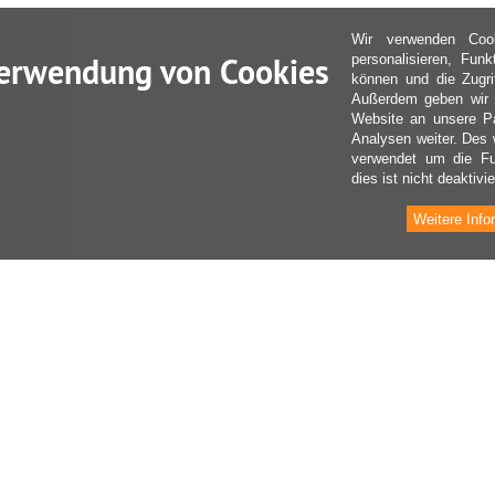
Wir verwenden Coo
erwendung von Cookies
personalisieren, Fun
können und die Zugri
Außerdem geben wir I
Website an unsere Pa
Analysen weiter. Des 
verwendet um die Fu
dies ist nicht deaktivie
Weitere Info