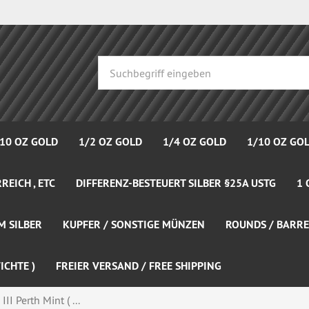
 10 OZ GOLD
1/2 OZ GOLD
1/4 OZ GOLD
1/10 OZ GO
REICH , ETC
DIFFERENZ-BESTEUERT SILBER §25A USTG
1 
M SILBER
KUPFER / SONSTIGE MÜNZEN
ROUNDS / BARRE
ICHTE )
FREIER VERSAND / FREE SHIPPING
II Perth Mint ( ...