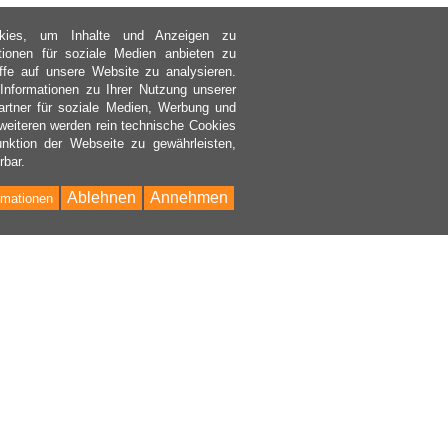
kies, um Inhalte und Anzeigen zu
ktionen für soziale Medien anbieten zu
ffe auf unsere Website zu analysieren.
nformationen zu Ihrer Nutzung unserer
rtner für soziale Medien, Werbung und
weiteren werden rein technische Cookies
nktion der Webseite zu gewährleisten,
rbar.
Ablehnen
Annehmen
rmationen
Bac
to
Top