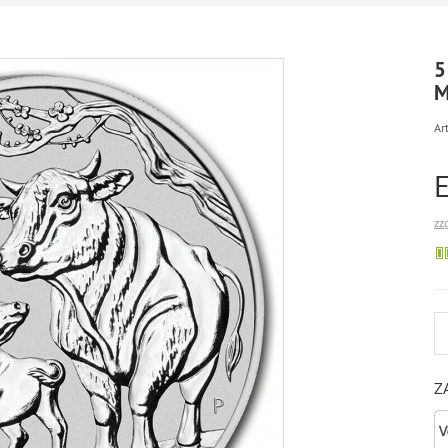
5
M
Art
zz
Z