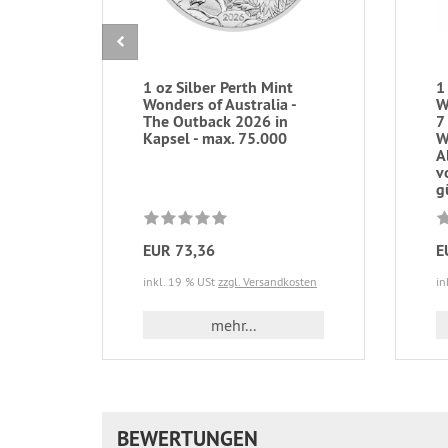
1 oz Silber Perth Mint
1
Wonders of Australia -
W
The Outback 2026 in
7
Kapsel - max. 75.000
W
A
v
g
EUR 73,36
E
inkl. 19 % USt
zzgl. Versandkosten
in
mehr...
BEWERTUNGEN