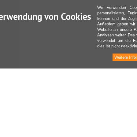
Wir verwenden Coo
erwendung von Cookies
personalisieren, Fun
können und die Zugri
Außerdem geben wir I
Website an unsere Pa
Analysen weiter. Des 
verwendet um die Fu
dies ist nicht deaktivie
Weitere Info