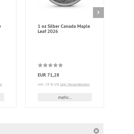
e
1 oz Silber Canada Maple
1 oz
Leaf 2026
/ Si
gepr
Mint
nac
EUR 71,28
EUR
en
inkl. 19 % USt
zzgl. Versandkosten
zzgl.
mehr...