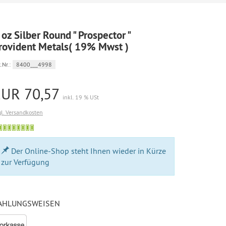
 oz Silber Round " Prospector "
rovident Metals( 19% Mwst )
.Nr.:
8400___4998
EUR 70,57
inkl. 19 % USt
gl. Versandkosten
Bestellung
möglich
Der Online-Shop steht Ihnen wieder in Kürze
zur Verfügung
AHLUNGSWEISEN