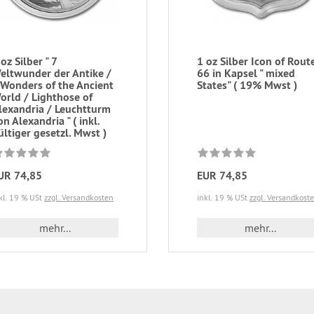
 oz Silber " 7
1 oz Silber Icon of Rout
eltwunder der Antike /
66 in Kapsel " mixed
 Wonders of the Ancient
States" ( 19% Mwst )
orld / Lighthose of
lexandria / Leuchtturm
on Alexandria " ( inkl.
ültiger gesetzl. Mwst )
UR 74,85
EUR 74,85
kl. 19 % USt
zzgl. Versandkosten
inkl. 19 % USt
zzgl. Versandkost
mehr...
mehr...