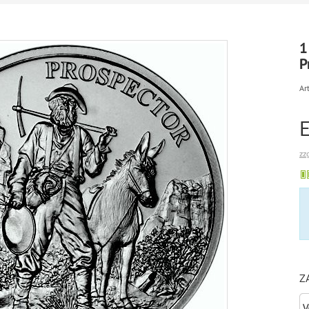
1
P
Art
zz
Z