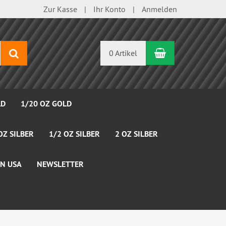
Zur Kasse
Ihr Konto
Anmelden
Warenkorb
Suchen
0 Artikel
LD
1/20 OZ GOLD
OZ SILBER
1/2 OZ SILBER
2 OZ SILBER
N USA
NEWSLETTER