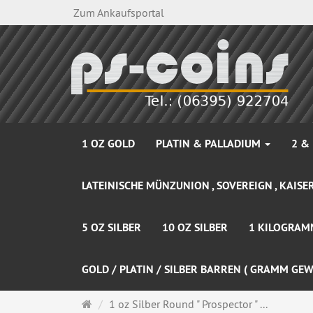
Zum Ankaufsportal
1 OZ GOLD
PLATIN & PALLADIUM
2 &
LATEINISCHE MÜNZUNION , SOVEREIGN , KAISER
5 OZ SILBER
10 OZ SILBER
1 KILOGRAM
GOLD / PLATIN / SILBER BARREN ( GRAMM GEW
Startseite
1 oz Silber Round " Prospector " ...