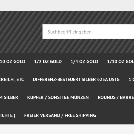
 10 OZ GOLD
1/2 OZ GOLD
1/4 OZ GOLD
1/10 OZ GO
REICH , ETC
DIFFERENZ-BESTEUERT SILBER §25A USTG
1 
M SILBER
KUPFER / SONSTIGE MÜNZEN
ROUNDS / BARRE
ICHTE )
FREIER VERSAND / FREE SHIPPING