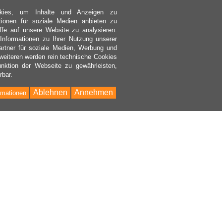
kies, um Inhalte und Anzeigen zu
ktionen für soziale Medien anbieten zu
ffe auf unsere Website zu analysieren.
nformationen zu Ihrer Nutzung unserer
rtner für soziale Medien, Werbung und
weiteren werden rein technische Cookies
nktion der Webseite zu gewährleisten,
rbar.
Ablehnen
Annehmen
rmationen
Bac
to
Top