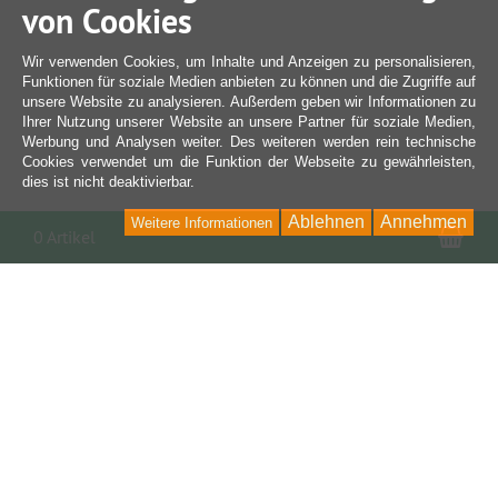
von Cookies
Wir verwenden Cookies, um Inhalte und Anzeigen zu personalisieren,
Funktionen für soziale Medien anbieten zu können und die Zugriffe auf
unsere Website zu analysieren. Außerdem geben wir Informationen zu
Ihrer Nutzung unserer Website an unsere Partner für soziale Medien,
Werbung und Analysen weiter. Des weiteren werden rein technische
Cookies verwendet um die Funktion der Webseite zu gewährleisten,
dies ist nicht deaktivierbar.
Ablehnen
Annehmen
Weitere Informationen
War
0 Artikel