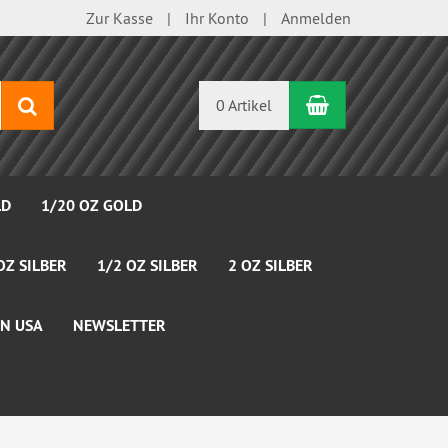
Zur Kasse
Ihr Konto
Anmelden
Warenkorb
Suchen
0 Artikel
LD
1/20 OZ GOLD
OZ SILBER
1/2 OZ SILBER
2 OZ SILBER
N USA
NEWSLETTER