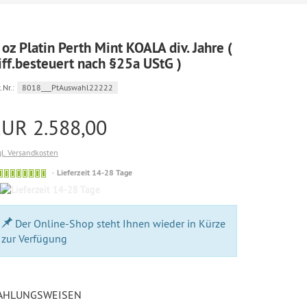
 oz Platin Perth Mint KOALA div. Jahre (
iff.besteuert nach §25a UStG )
.Nr.:
8018___PtAuswahl22222
EUR 2.588,00
gl. Versandkosten
Bestellung
Lieferzeit 14-28 Tage
möglich
14-
28
Tage
Der Online-Shop steht Ihnen wieder in Kürze
zur Verfügung
AHLUNGSWEISEN