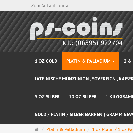
Zum Ankaufsportal
1 OZ GOLD
PLATIN & PALLADIUM
2 &
LATEINISCHE MÜNZUNION , SOVEREIGN , KAISER
5 OZ SILBER
10 OZ SILBER
1 KILOGRAM
GOLD / PLATIN / SILBER BARREN ( GRAMM GEW
Startseite
Platin & Palladium
1 oz Platin / 1 oz P