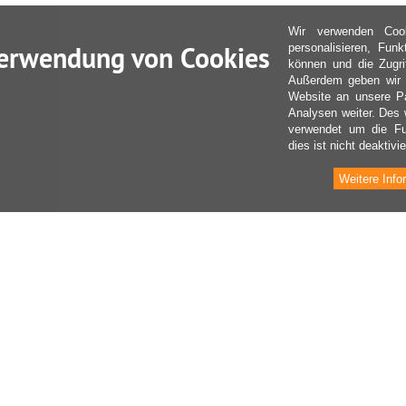
Wir verwenden Coo
erwendung von Cookies
personalisieren, Fun
können und die Zugri
Außerdem geben wir I
Website an unsere Pa
Analysen weiter. Des 
verwendet um die Fu
dies ist nicht deaktivie
Weitere Info