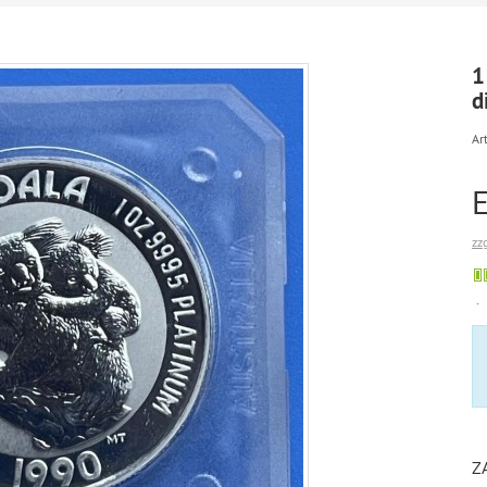
1
d
Art
zz
Z