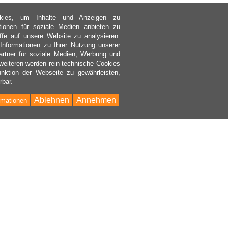
kies, um Inhalte und Anzeigen zu
ktionen für soziale Medien anbieten zu
ffe auf unsere Website zu analysieren.
nformationen zu Ihrer Nutzung unserer
rtner für soziale Medien, Werbung und
weiteren werden rein technische Cookies
nktion der Webseite zu gewährleisten,
rbar.
Ablehnen
Annehmen
rmationen
Bac
to
Top