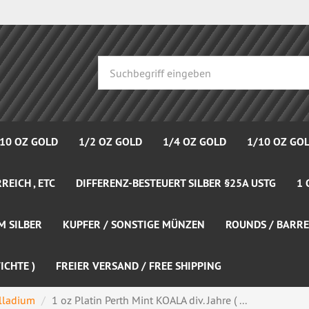
 10 OZ GOLD
1/2 OZ GOLD
1/4 OZ GOLD
1/10 OZ GO
REICH , ETC
DIFFERENZ-BESTEUERT SILBER §25A USTG
1 
M SILBER
KUPFER / SONSTIGE MÜNZEN
ROUNDS / BARRE
ICHTE )
FREIER VERSAND / FREE SHIPPING
alladium
1 oz Platin Perth Mint KOALA div. Jahre ( ...