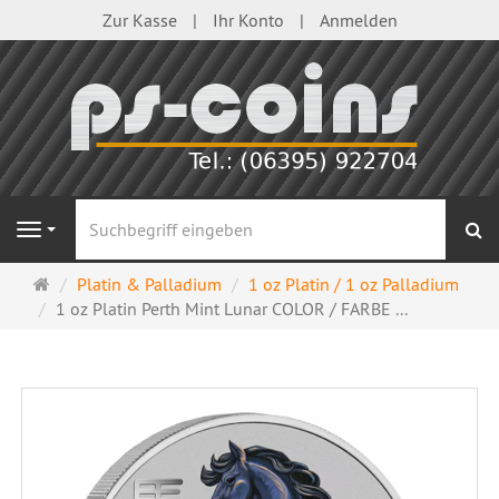
Zur Kasse
Ihr Konto
Anmelden
S
Navigation
Startseite
Platin & Palladium
1 oz Platin / 1 oz Palladium
1 oz Platin Perth Mint Lunar COLOR / FARBE ...