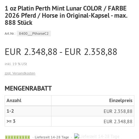
1 oz Platin Perth Mint Lunar COLOR / FARBE
2026 Pferd / Horse in Original-Kapsel - max.
888 Stück
Art.Nr.:
8400___PthorseC2
EUR 2.348,88 - EUR 2.358,88
inkl. 19 % USt
zzgl. Versandkosten
MENGENRABATT
Anzahl
Einzelpreis
1-2
EUR 2.358,88
>= 3
EUR 2.348,88
14-
Bestellung
Lieferzeit 14-28 Tage