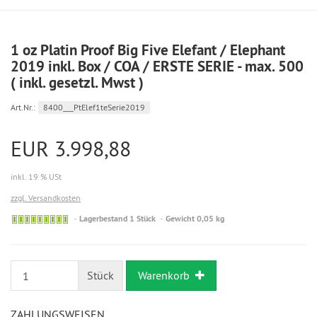
1 oz Platin Proof Big Five Elefant / Elephant
2019 inkl. Box / COA / ERSTE SERIE - max. 500
( inkl. gesetzl. Mwst )
Art.Nr.:
8400___PtElef1teSerie2019
EUR 3.998,88
inkl. 19 % USt
zzgl. Versandkosten
Bestellung
Lagerbestand 1 Stück
Gewicht 0,05 kg
möglich
Stück
Warenkorb
ZAHLUNGSWEISEN