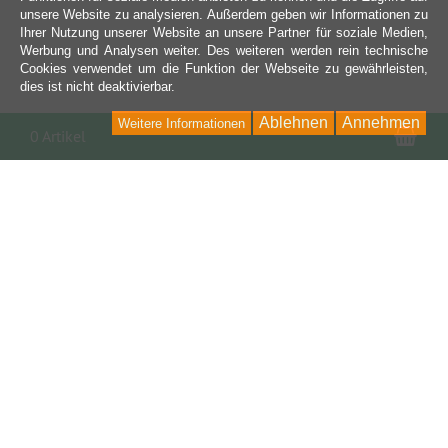
unsere Website zu analysieren. Außerdem geben wir Informationen zu
Ihrer Nutzung unserer Website an unsere Partner für soziale Medien,
Werbung und Analysen weiter. Des weiteren werden rein technische
Cookies verwendet um die Funktion der Webseite zu gewährleisten,
dies ist nicht deaktivierbar.
Ablehnen
Annehmen
Weitere Informationen
War
0 Artikel