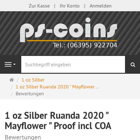
Zur Kasse
Ihr Konto
Anmelden
S
Navigation
Startseite
1 oz Silber
1 oz Silber Ruanda 2020 " Mayflower ...
Bewertungen
1 oz Silber Ruanda 2020 "
Mayflower " Proof incl COA
Bewertungen