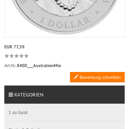
EUR 77,59
Art.Nr.
8400___AustralienMix
Bewertung schreiben
KATEGORIEN
1 oz Gold