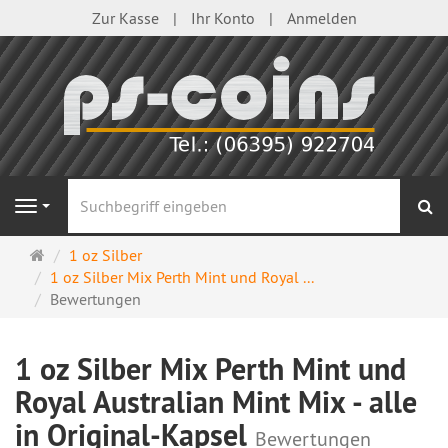
Zur Kasse
Ihr Konto
Anmelden
S
Navigation
Startseite
1 oz Silber
1 oz Silber Mix Perth Mint und Royal ...
Bewertungen
1 oz Silber Mix Perth Mint und
Royal Australian Mint Mix - alle
in Original-Kapsel
Bewertungen