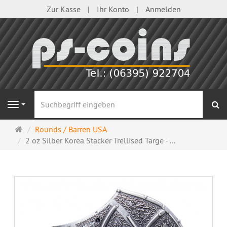
Zur Kasse
Ihr Konto
Anmelden
S
Navigation
Startseite
Rounds / Barren USA
2 oz Silber Korea Stacker Trellised Targe - ...