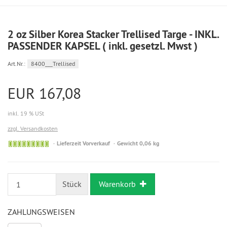
2 oz Silber Korea Stacker Trellised Targe - INKL.
PASSENDER KAPSEL ( inkl. gesetzl. Mwst )
Art.Nr.:
8400___Trellised
EUR 167,08
inkl. 19 % USt
zzgl. Versandkosten
Bestellung
Lieferzeit Vorverkauf
Gewicht 0,06 kg
möglich
Stück
Warenkorb
ZAHLUNGSWEISEN