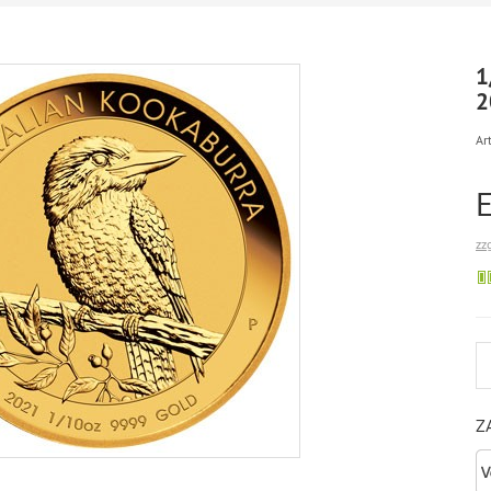
1
2
Art
zz
Z