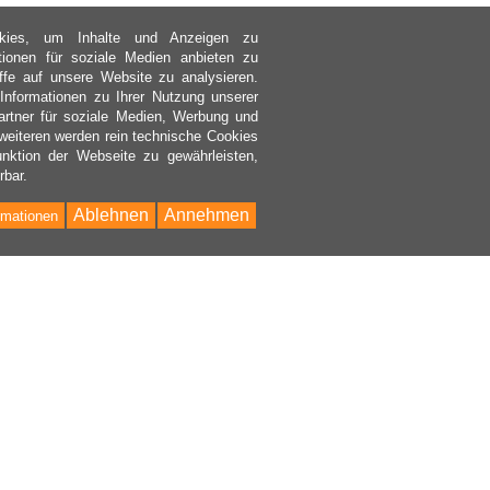
kies, um Inhalte und Anzeigen zu
ktionen für soziale Medien anbieten zu
ffe auf unsere Website zu analysieren.
nformationen zu Ihrer Nutzung unserer
rtner für soziale Medien, Werbung und
weiteren werden rein technische Cookies
nktion der Webseite zu gewährleisten,
rbar.
Ablehnen
Annehmen
rmationen
Bac
to
Top