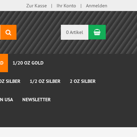
Zur Kasse
Ihr Konto
Anmelden
Warenkorb
Suchen
0 Artikel
LD
1/20 OZ GOLD
OZ SILBER
1/2 OZ SILBER
2 OZ SILBER
N USA
NEWSLETTER