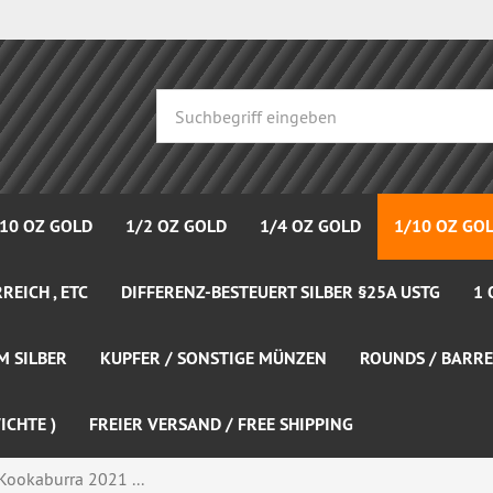
 10 OZ GOLD
1/2 OZ GOLD
1/4 OZ GOLD
1/10 OZ GO
REICH , ETC
DIFFERENZ-BESTEUERT SILBER §25A USTG
1 
M SILBER
KUPFER / SONSTIGE MÜNZEN
ROUNDS / BARRE
ICHTE )
FREIER VERSAND / FREE SHIPPING
 Kookaburra 2021 ...