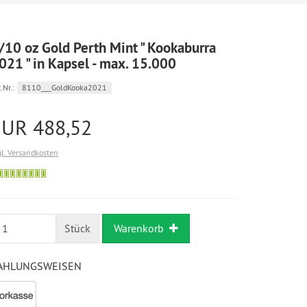
/10 oz Gold Perth Mint " Kookaburra
021 " in Kapsel - max. 15.000
.Nr.:
8110___GoldKooka2021
EUR 488,52
gl. Versandkosten
Bestellung
möglich
Stück
Warenkorb
AHLUNGSWEISEN