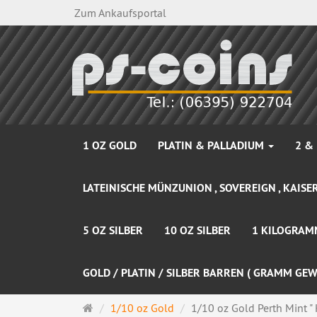
Zum Ankaufsportal
1 OZ GOLD
PLATIN & PALLADIUM
2 &
LATEINISCHE MÜNZUNION , SOVEREIGN , KAISER
5 OZ SILBER
10 OZ SILBER
1 KILOGRAM
GOLD / PLATIN / SILBER BARREN ( GRAMM GEW
Startseite
1/10 oz Gold
1/10 oz Gold Perth Mint "