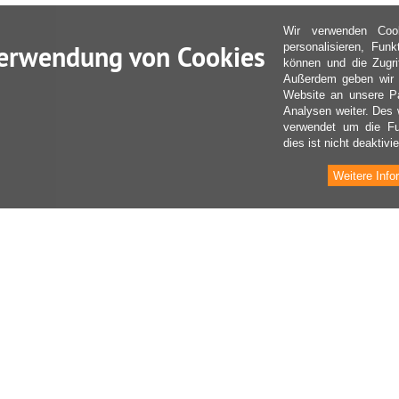
Wir verwenden Coo
erwendung von Cookies
personalisieren, Fun
können und die Zugri
Außerdem geben wir I
Website an unsere Pa
Analysen weiter. Des 
verwendet um die Fu
dies ist nicht deaktivie
Weitere Info