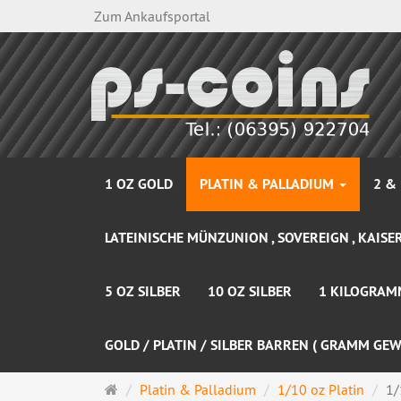
Zum Ankaufsportal
1 OZ GOLD
PLATIN & PALLADIUM
2 &
LATEINISCHE MÜNZUNION , SOVEREIGN , KAISER
5 OZ SILBER
10 OZ SILBER
1 KILOGRAM
GOLD / PLATIN / SILBER BARREN ( GRAMM GEW
Startseite
Platin & Palladium
1/10 oz Platin
1/