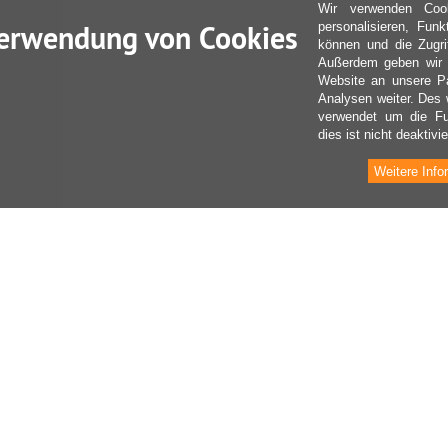
Wir verwenden Coo
erwendung von Cookies
personalisieren, Fun
können und die Zugri
Außerdem geben wir I
Website an unsere Pa
Analysen weiter. Des 
verwendet um die Fu
dies ist nicht deaktivie
Weitere Info