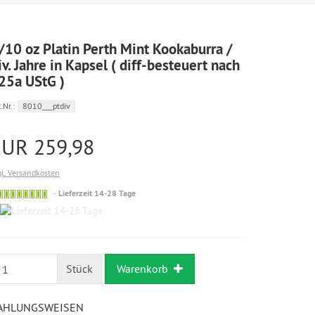
/10 oz Platin Perth Mint Kookaburra /
iv. Jahre in Kapsel ( diff-besteuert nach
25a UStG )
.Nr.:
8010___ptdiv
EUR 259,98
gl. Versandkosten
Bestellung
Lieferzeit 14-28 Tage
möglich
14-
28
Tage
Stück
Warenkorb
AHLUNGSWEISEN