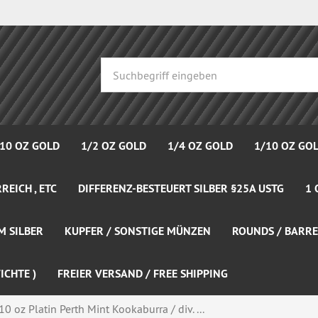
 10 OZ GOLD
1/2 OZ GOLD
1/4 OZ GOLD
1/10 OZ GO
REICH , ETC
DIFFERENZ-BESTEUERT SILBER §25A USTG
1 
M SILBER
KUPFER / SONSTIGE MÜNZEN
ROUNDS / BARRE
ICHTE )
FREIER VERSAND / FREE SHIPPING
10 oz Platin Perth Mint Kookaburra / div. ...