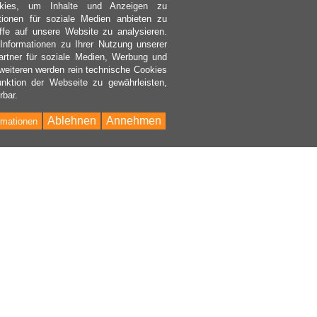
kies, um Inhalte und Anzeigen zu
ktionen für soziale Medien anbieten zu
ffe auf unsere Website zu analysieren.
nformationen zu Ihrer Nutzung unserer
rtner für soziale Medien, Werbung und
weiteren werden rein technische Cookies
nktion der Webseite zu gewährleisten,
rbar.
Ablehnen
Annehmen
rmationen
Bac
to
Top