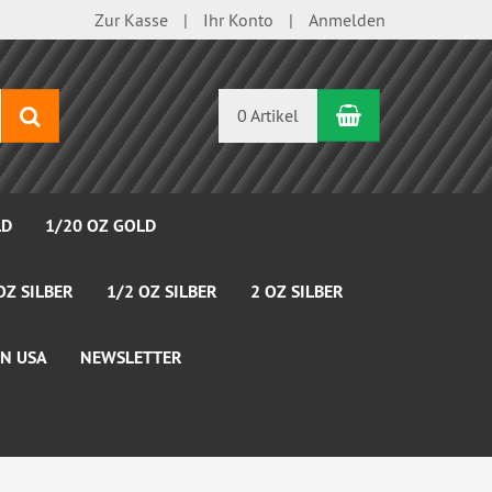
Zur Kasse
Ihr Konto
Anmelden
Warenkorb
Suchen
0 Artikel
LD
1/20 OZ GOLD
OZ SILBER
1/2 OZ SILBER
2 OZ SILBER
N USA
NEWSLETTER