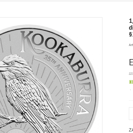
1
d
§
Art
zz
Z