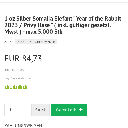
1 oz Silber Somalia Elefant " Year of the Rabbit
2023 / Privy Hase " ( inkl. gültiger gesetzl.
Mwst ) - max 5.000 Stk
Art.Nr.:
8400___ElefantPrivyHase
EUR 84,73
inkl. 19 % USt
zzgl. Versandkosten
Bestellung
möglich
Stück
Warenkorb
ZAHLUNGSWEISEN