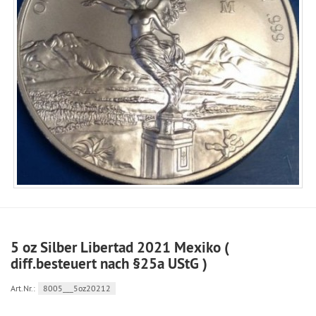
5 oz Silber Libertad 2021 Mexiko (
diff.besteuert nach §25a UStG )
Art.Nr.:
8005___5oz20212