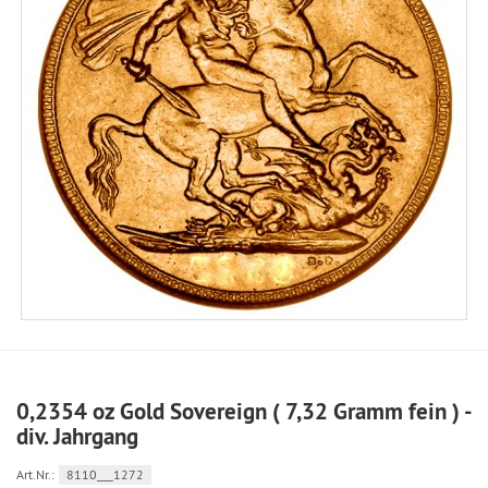
0,2354 oz Gold Sovereign ( 7,32 Gramm fein ) -
div. Jahrgang
Art.Nr.:
8110___1272